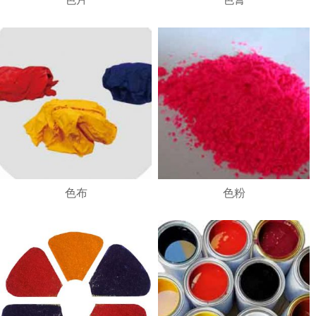
1
2
3
4
色布
色粉