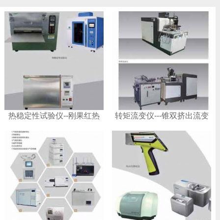
热稳定性试验仪--刚果红热
转矩流变仪---锥双挤出流变
稳定性试验仪
仪