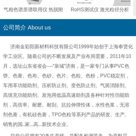
气相色谱质谱联用仪 热脱附
RoHS测试仪 激光粒径分析
仪 智能全控液相色谱仪
仪 傅立叶变换红外光谱仪 重
金属测试仪
公司简介 About us
济南金彩阳新材料科技有限公司1999年始创于上海奉贤化
学工业区。随着公司的不断发展及产业布局需要，2011年10
月，选址山东省省会----“泉城”济南，是一家专门从事PVC色
饼、色膏、色布、色砂、色片、色粒、色粉，PVC稳定剂，
车用革功能助剂、压析防止剂、变色防止剂、气斑消除剂、
高填充功能助剂、发泡用低温高速助剂及各种针对性功能助
剂，高倍率、耐磨、耐刮、抗拉伸弹性体，水性色浆，无溶
剂色膏，有机硅色膏，TPO色粒等系列产品的研发、生产、
销售的国..家...高...新技术企业。
目前公司拥有20条生产线，并配备检测装备，为原料采