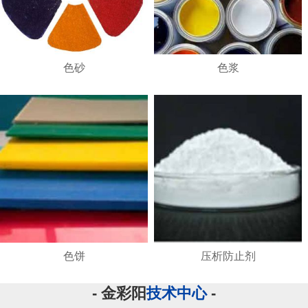
色砂
色浆
色饼
压析防止剂
- 金彩阳
技术中心
-