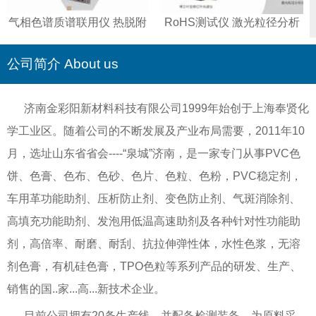
气相色谱质谱联用仪 热脱附
RoHS测试仪 激光粒径分析
仪 智能全控液相色谱仪
仪 傅立叶变换红外光谱仪 重
金属测试仪
公司简介 About us
济南金彩阳新材料科技有限公司1999年始创于上海奉贤化
学工业区。随着公司的不断发展及产业布局需要，2011年10
月，选址山东省省会----“泉城”济南，是一家专门从事PVC色
饼、色膏、色布、色砂、色片、色粒、色粉，PVC稳定剂，
车用革功能助剂、压析防止剂、变色防止剂、气斑消除剂、
高填充功能助剂、发泡用低温高速助剂及各种针对性功能助
剂，高倍率、耐磨、耐刮、抗拉伸弹性体，水性色浆，无溶
剂色膏，有机硅色膏，TPO色粒等系列产品的研发、生产、
销售的国..家...高...新技术企业。
目前公司拥有20条生产线，并配备检测装备，为原料采