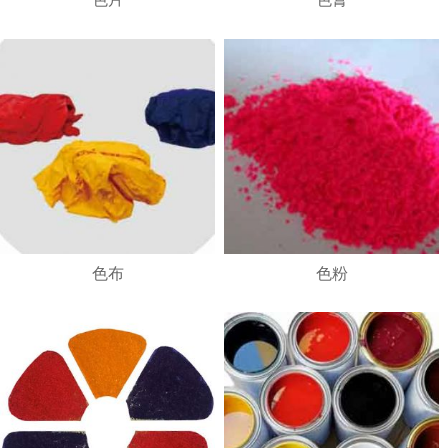
1
2
3
4
色布
色粉