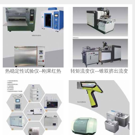
热稳定性试验仪--刚果红热
转矩流变仪---锥双挤出流变
稳定性试验仪
仪