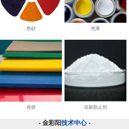
色砂
色浆
色饼
压析防止剂
- 金彩阳
技术中心
-