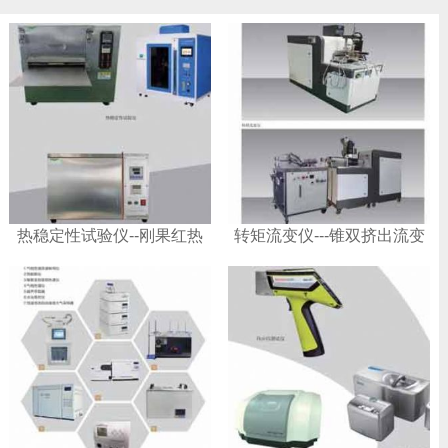
热稳定性试验仪--刚果红热
转矩流变仪---锥双挤出流变
稳定性试验仪
仪