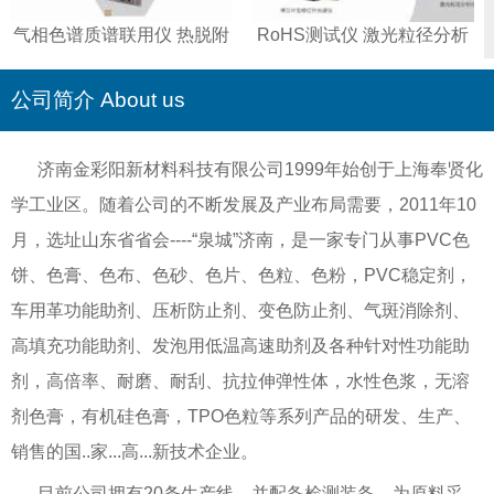
气相色谱质谱联用仪 热脱附
RoHS测试仪 激光粒径分析
仪 智能全控液相色谱仪
仪 傅立叶变换红外光谱仪 重
金属测试仪
公司简介 About us
济南金彩阳新材料科技有限公司1999年始创于上海奉贤化
学工业区。随着公司的不断发展及产业布局需要，2011年10
月，选址山东省省会----“泉城”济南，是一家专门从事PVC色
饼、色膏、色布、色砂、色片、色粒、色粉，PVC稳定剂，
车用革功能助剂、压析防止剂、变色防止剂、气斑消除剂、
高填充功能助剂、发泡用低温高速助剂及各种针对性功能助
剂，高倍率、耐磨、耐刮、抗拉伸弹性体，水性色浆，无溶
剂色膏，有机硅色膏，TPO色粒等系列产品的研发、生产、
销售的国..家...高...新技术企业。
目前公司拥有20条生产线，并配备检测装备，为原料采