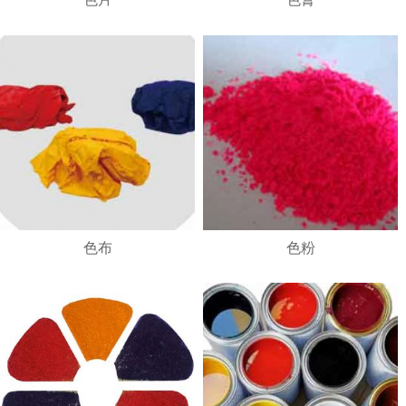
1
2
3
4
色布
色粉