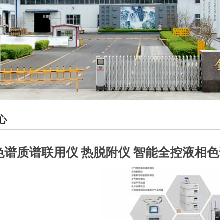
心
色谱质谱联用仪 热脱附仪 智能全控液相