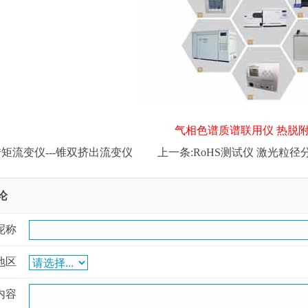
气相色谱质谱联用仪 热脱附仪 
矩流变仪---锥双挤出流变仪
上一条:
RoHS测试仪 激光粒
论
呢称
地区
内容