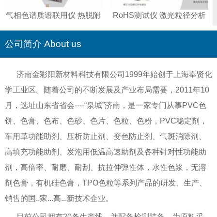
气相色谱质谱联用仪 热脱附
RoHS测试仪 激光粒径分析
仪 智能全控液相色谱仪
仪 傅立叶变换红外光谱仪 重
金属测试仪
公司简介 About us
济南金彩阳新材料科技有限公司1999年始创于上海奉贤化
学工业区。随着公司的不断发展及产业布局需要，2011年10
月，选址山东省省会----“泉城”济南，是一家专门从事PVC色
饼、色膏、色布、色砂、色片、色粒、色粉，PVC稳定剂，
车用革功能助剂、压析防止剂、变色防止剂、气斑消除剂、
高填充功能助剂、发泡用低温高速助剂及各种针对性功能助
剂，高倍率、耐磨、耐刮、抗拉伸弹性体，水性色浆，无溶
剂色膏，有机硅色膏，TPO色粒等系列产品的研发、生产、
销售的国..家...高...新技术企业。
目前公司拥有20条生产线，并配备检测装备，为原料采