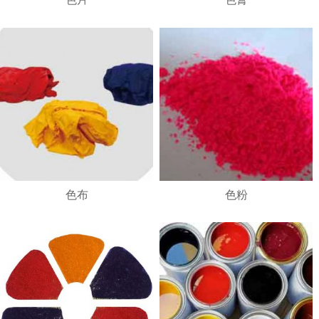
1
2
3
4
色布
色粉