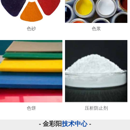
色砂
色浆
色饼
压析防止剂
- 金彩阳
技术中心
-