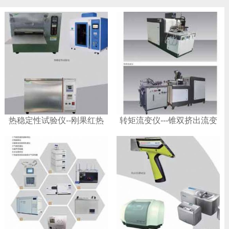
热稳定性试验仪--刚果红热
转矩流变仪---锥双挤出流变
稳定性试验仪
仪