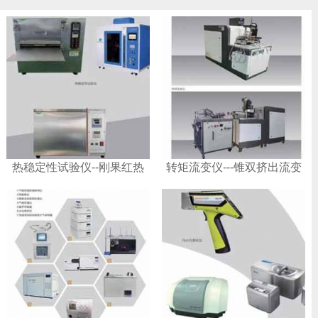
热稳定性试验仪--刚果红热
转矩流变仪---锥双挤出流变
稳定性试验仪
仪