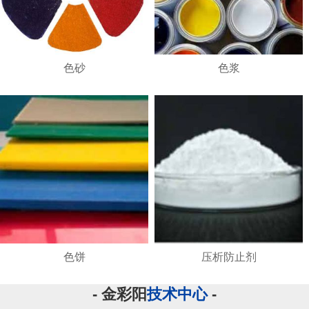
色砂
色浆
色饼
压析防止剂
- 金彩阳
技术中心
-