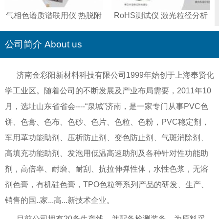
气相色谱质谱联用仪 热脱附
RoHS测试仪 激光粒径分析
仪 智能全控液相色谱仪
仪 傅立叶变换红外光谱仪 重
金属测试仪
公司简介 About us
济南金彩阳新材料科技有限公司1999年始创于上海奉贤化
学工业区。随着公司的不断发展及产业布局需要，2011年10
月，选址山东省省会----“泉城”济南，是一家专门从事PVC色
饼、色膏、色布、色砂、色片、色粒、色粉，PVC稳定剂，
车用革功能助剂、压析防止剂、变色防止剂、气斑消除剂、
高填充功能助剂、发泡用低温高速助剂及各种针对性功能助
剂，高倍率、耐磨、耐刮、抗拉伸弹性体，水性色浆，无溶
剂色膏，有机硅色膏，TPO色粒等系列产品的研发、生产、
销售的国..家...高...新技术企业。
目前公司拥有20条生产线，并配备检测装备，为原料采