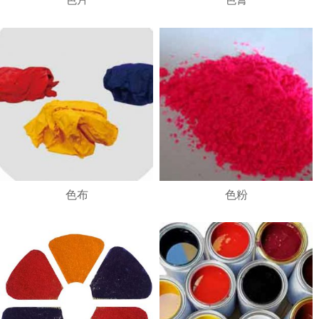
1
2
3
4
色布
色粉