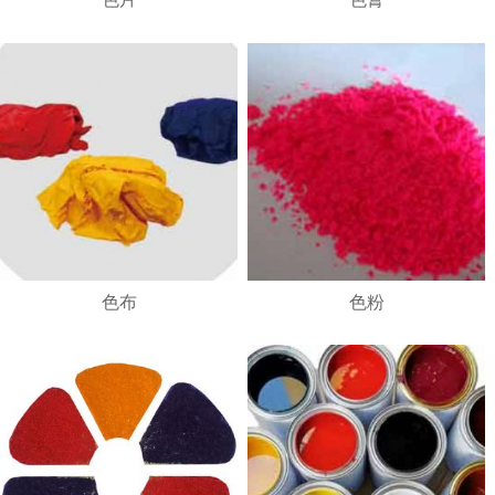
1
2
3
4
色布
色粉