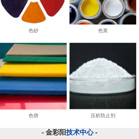
色砂
色浆
色饼
压析防止剂
- 金彩阳
技术中心
-