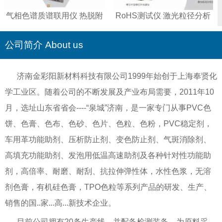
气相色谱质谱联用仪 热脱附
RoHS测试仪 激光粒径分析
仪 智能全控液相色谱仪
仪 傅立叶变换红外光谱仪 重
金属测试仪
公司简介 About us
济南金彩阳新材料科技有限公司1999年始创于上海奉贤化
学工业区。随着公司的不断发展及产业布局需要，2011年10
月，选址山东省省会----“泉城”济南，是一家专门从事PVC色
饼、色膏、色布、色砂、色片、色粒、色粉，PVC稳定剂，
车用革功能助剂、压析防止剂、变色防止剂、气斑消除剂、
高填充功能助剂、发泡用低温高速助剂及各种针对性功能助
剂，高倍率、耐磨、耐刮、抗拉伸弹性体，水性色浆，无溶
剂色膏，有机硅色膏，TPO色粒等系列产品的研发、生产、
销售的国..家...高...新技术企业。
目前公司拥有20条生产线，并配备检测装备，为原料采