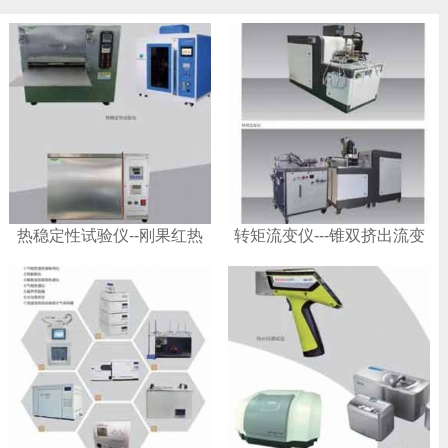
热稳定性试验仪--刚果红热
转矩流变仪---锥双挤出流变
稳定性试验仪
仪