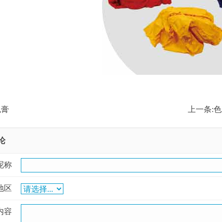
色膏
上一条:
色
论
呢称
地区
内容