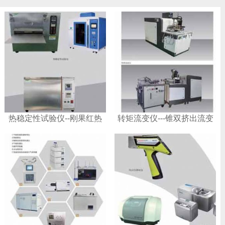
热稳定性试验仪--刚果红热
转矩流变仪---锥双挤出流变
稳定性试验仪
仪