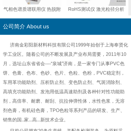
气相色谱质谱联用仪 热脱附
RoHS测试仪 激光粒径分析
仪 智能全控液相色谱仪
仪 傅立叶变换红外光谱仪 重
金属测试仪
公司简介 About us
济南金彩阳新材料科技有限公司1999年始创于上海奉贤化
学工业区。随着公司的不断发展及产业布局需要，2011年10
月，选址山东省省会----“泉城”济南，是一家专门从事PVC色
饼、色膏、色布、色砂、色片、色粒、色粉，PVC稳定剂，
车用革功能助剂、压析防止剂、变色防止剂、气斑消除剂、
高填充功能助剂、发泡用低温高速助剂及各种针对性功能助
剂，高倍率、耐磨、耐刮、抗拉伸弹性体，水性色浆，无溶
剂色膏，有机硅色膏，TPO色粒等系列产品的研发、生产、
销售的国..家...高...新技术企业。
目前公司拥有20条生产线，并配备检测装备，为原料采