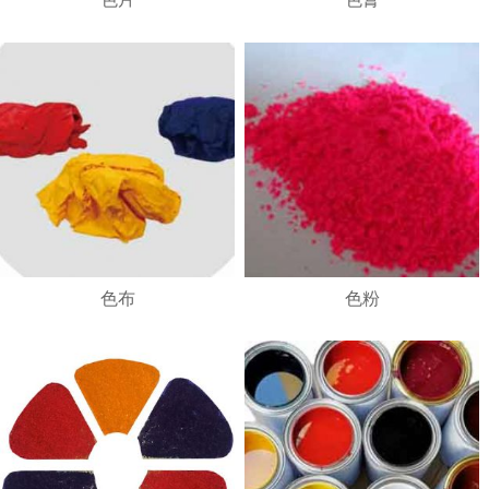
1
2
3
4
色布
色粉