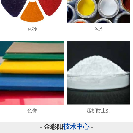
色砂
色浆
色饼
压析防止剂
- 金彩阳
技术中心
-