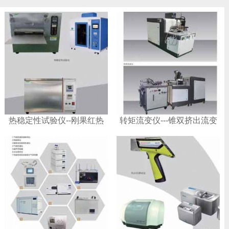
热稳定性试验仪--刚果红热
转矩流变仪---锥双挤出流变
稳定性试验仪
仪