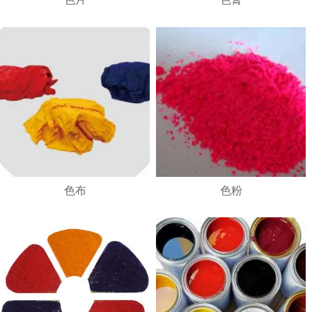
1
2
3
4
色布
色粉