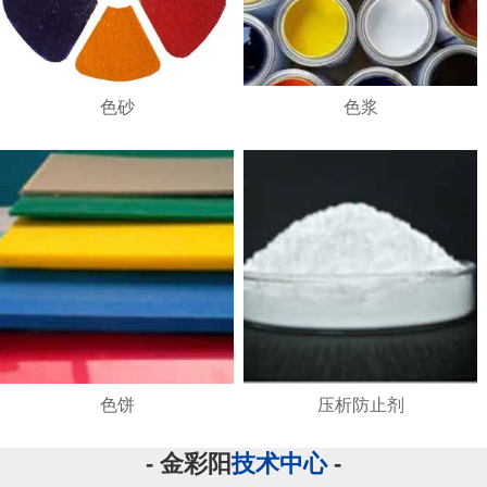
色砂
色浆
色饼
压析防止剂
- 金彩阳
技术中心
-