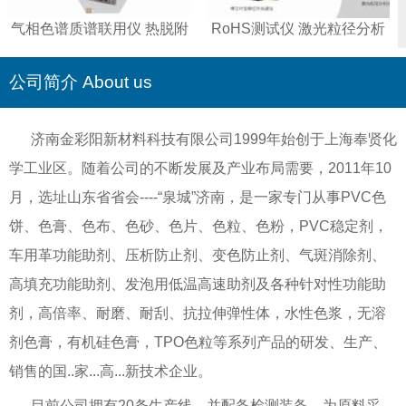
气相色谱质谱联用仪 热脱附
RoHS测试仪 激光粒径分析
仪 智能全控液相色谱仪
仪 傅立叶变换红外光谱仪 重
金属测试仪
公司简介 About us
济南金彩阳新材料科技有限公司1999年始创于上海奉贤化
学工业区。随着公司的不断发展及产业布局需要，2011年10
月，选址山东省省会----“泉城”济南，是一家专门从事PVC色
饼、色膏、色布、色砂、色片、色粒、色粉，PVC稳定剂，
车用革功能助剂、压析防止剂、变色防止剂、气斑消除剂、
高填充功能助剂、发泡用低温高速助剂及各种针对性功能助
剂，高倍率、耐磨、耐刮、抗拉伸弹性体，水性色浆，无溶
剂色膏，有机硅色膏，TPO色粒等系列产品的研发、生产、
销售的国..家...高...新技术企业。
目前公司拥有20条生产线，并配备检测装备，为原料采