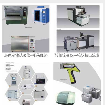
热稳定性试验仪--刚果红热
转矩流变仪---锥双挤出流变
稳定性试验仪
仪