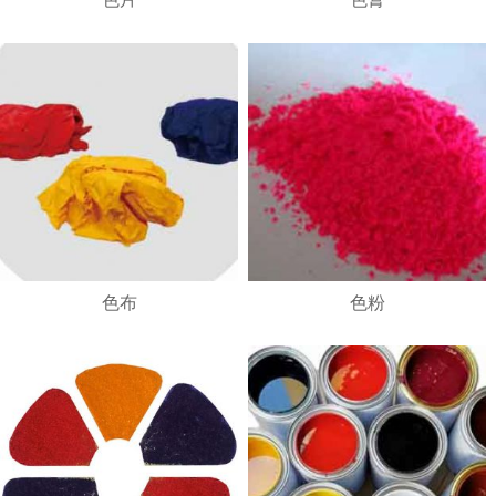
1
2
3
4
色布
色粉