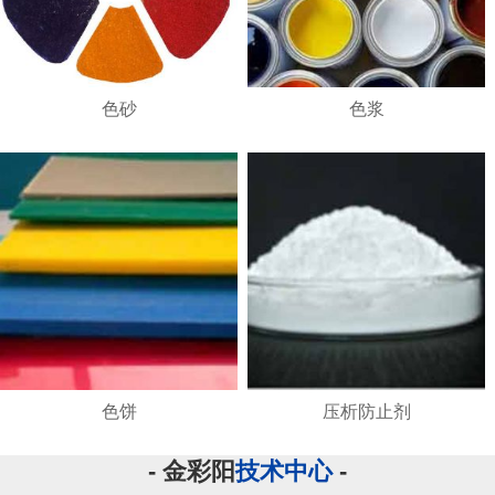
色砂
色浆
色饼
压析防止剂
- 金彩阳
技术中心
-