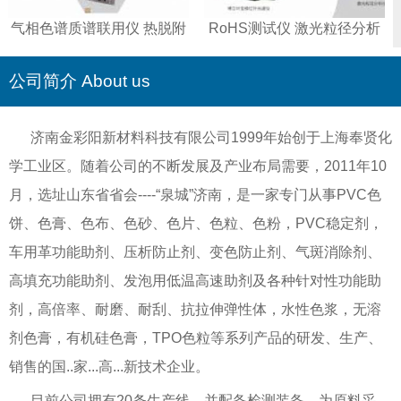
气相色谱质谱联用仪 热脱附
RoHS测试仪 激光粒径分析
仪 智能全控液相色谱仪
仪 傅立叶变换红外光谱仪 重
金属测试仪
公司简介 About us
济南金彩阳新材料科技有限公司1999年始创于上海奉贤化
学工业区。随着公司的不断发展及产业布局需要，2011年10
月，选址山东省省会----“泉城”济南，是一家专门从事PVC色
饼、色膏、色布、色砂、色片、色粒、色粉，PVC稳定剂，
车用革功能助剂、压析防止剂、变色防止剂、气斑消除剂、
高填充功能助剂、发泡用低温高速助剂及各种针对性功能助
剂，高倍率、耐磨、耐刮、抗拉伸弹性体，水性色浆，无溶
剂色膏，有机硅色膏，TPO色粒等系列产品的研发、生产、
销售的国..家...高...新技术企业。
目前公司拥有20条生产线，并配备检测装备，为原料采