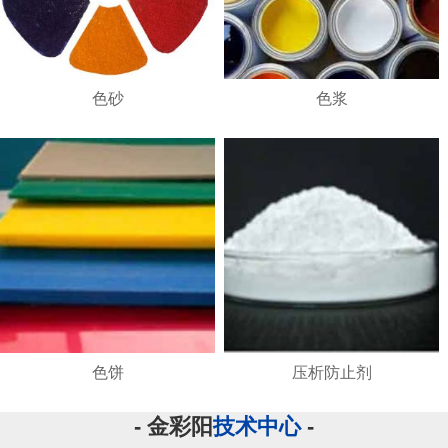
色砂
色浆
色饼
压析防止剂
- 金彩阳
技术中心
-