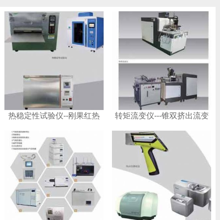
热稳定性试验仪--刚果红热
转矩流变仪---锥双挤出流变
稳定性试验仪
仪