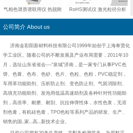
气相色谱质谱联用仪 热脱附
RoHS测试仪 激光粒径分析
仪 智能全控液相色谱仪
仪 傅立叶变换红外光谱仪 重
金属测试仪
公司简介 About us
济南金彩阳新材料科技有限公司1999年始创于上海奉贤化
学工业区。随着公司的不断发展及产业布局需要，2011年10
月，选址山东省省会----“泉城”济南，是一家专门从事PVC色
饼、色膏、色布、色砂、色片、色粒、色粉，PVC稳定剂，
车用革功能助剂、压析防止剂、变色防止剂、气斑消除剂、
高填充功能助剂、发泡用低温高速助剂及各种针对性功能助
剂，高倍率、耐磨、耐刮、抗拉伸弹性体，水性色浆，无溶
剂色膏，有机硅色膏，TPO色粒等系列产品的研发、生产、
销售的国..家...高...新技术企业。
目前公司拥有20条生产线，并配备检测装备，为原料采