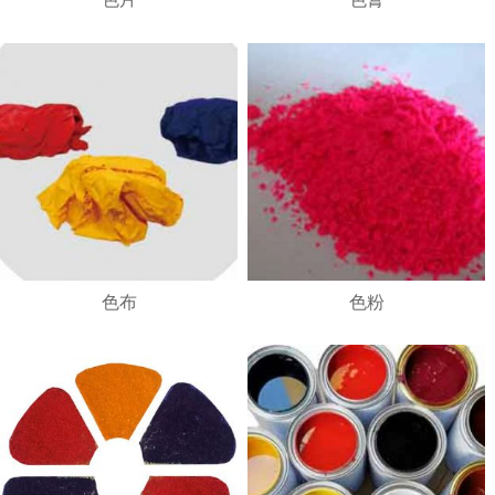
1
2
3
4
色布
色粉