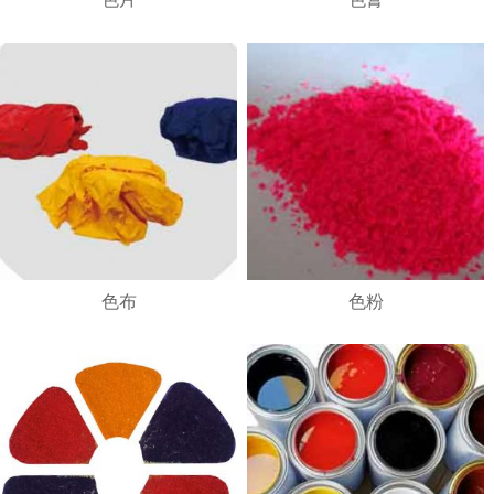
1
2
3
4
色布
色粉