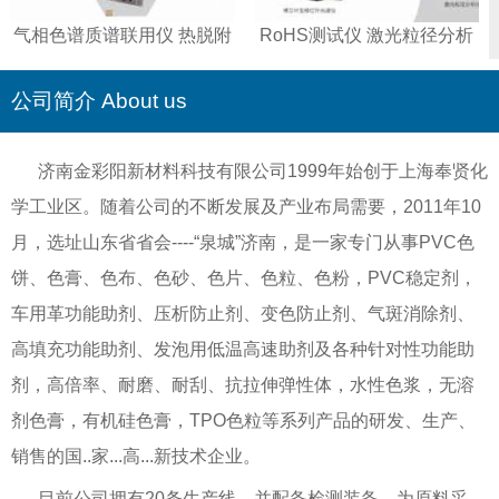
气相色谱质谱联用仪 热脱附
RoHS测试仪 激光粒径分析
仪 智能全控液相色谱仪
仪 傅立叶变换红外光谱仪 重
金属测试仪
公司简介 About us
济南金彩阳新材料科技有限公司1999年始创于上海奉贤化
学工业区。随着公司的不断发展及产业布局需要，2011年10
月，选址山东省省会----“泉城”济南，是一家专门从事PVC色
饼、色膏、色布、色砂、色片、色粒、色粉，PVC稳定剂，
车用革功能助剂、压析防止剂、变色防止剂、气斑消除剂、
高填充功能助剂、发泡用低温高速助剂及各种针对性功能助
剂，高倍率、耐磨、耐刮、抗拉伸弹性体，水性色浆，无溶
剂色膏，有机硅色膏，TPO色粒等系列产品的研发、生产、
销售的国..家...高...新技术企业。
目前公司拥有20条生产线，并配备检测装备，为原料采