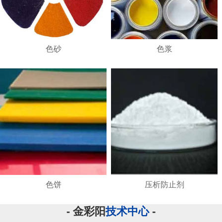
色砂
色浆
色饼
压析防止剂
- 金彩阳
技术中心
-